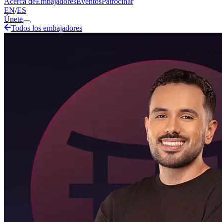
Acerca de
Embajadores
Eventos
Patrocinar
EN
/
ES
Únete
Todos los embajadores