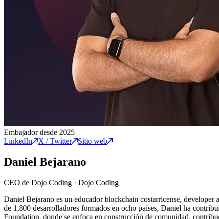
Embajador desde 2025
LinkedIn
X / Twitter
Sitio web
Daniel Bejarano
CEO de Dojo Coding
·
Dojo Coding
Daniel Bejarano es un educador blockchain costarricense, developer 
de 1,800 desarrolladores formados en ocho países, Daniel ha contrib
Foundation, donde se enfoca en construcción de comunidad, contribuc