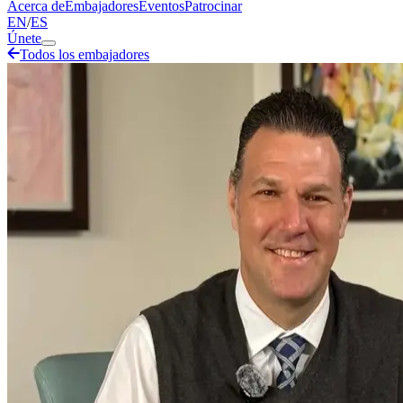
Acerca de
Embajadores
Eventos
Patrocinar
EN
/
ES
Únete
Todos los embajadores