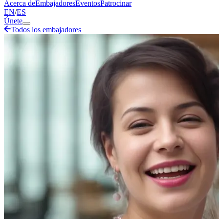
Acerca de
Embajadores
Eventos
Patrocinar
EN
/
ES
Únete
Todos los embajadores