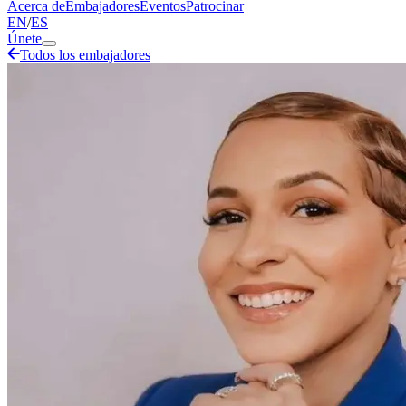
Acerca de
Embajadores
Eventos
Patrocinar
EN
/
ES
Únete
Todos los embajadores