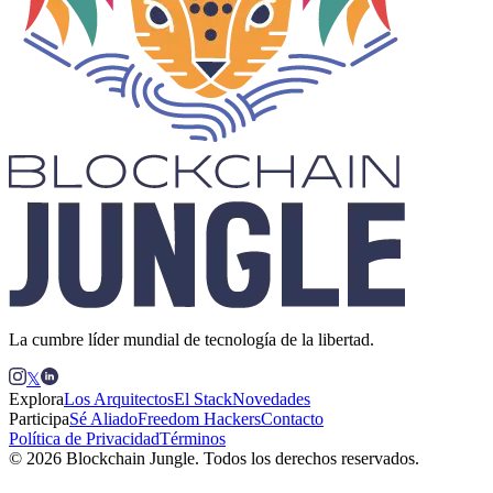
La cumbre líder mundial de tecnología de la libertad.
𝕏
Explora
Los Arquitectos
El Stack
Novedades
Participa
Sé Aliado
Freedom Hackers
Contacto
Política de Privacidad
Términos
© 2026 Blockchain Jungle. Todos los derechos reservados.