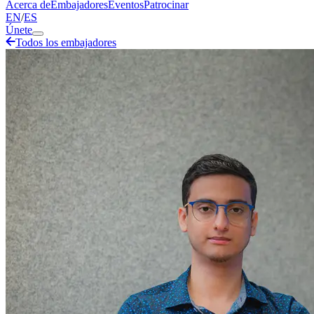
Acerca de
Embajadores
Eventos
Patrocinar
EN
/
ES
Únete
Todos los embajadores