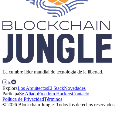
La cumbre líder mundial de tecnología de la libertad.
𝕏
Explora
Los Arquitectos
El Stack
Novedades
Participa
Sé Aliado
Freedom Hackers
Contacto
Política de Privacidad
Términos
© 2026 Blockchain Jungle. Todos los derechos reservados.