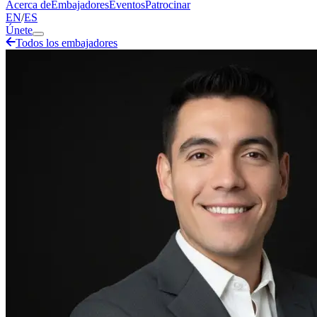
Acerca de
Embajadores
Eventos
Patrocinar
EN
/
ES
Únete
Todos los embajadores