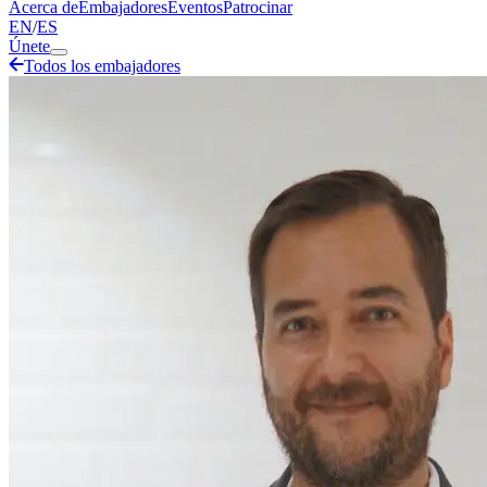
Acerca de
Embajadores
Eventos
Patrocinar
EN
/
ES
Únete
Todos los embajadores