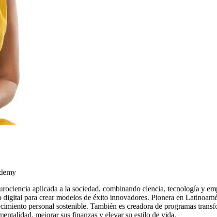
ademy
urociencia aplicada a la sociedad, combinando ciencia, tecnología y e
digital para crear modelos de éxito innovadores. Pionera en Latinoamér
recimiento personal sostenible. También es creadora de programas tran
ntalidad, mejorar sus finanzas y elevar su estilo de vida.