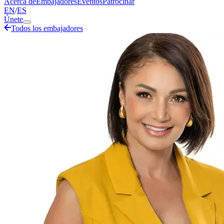
Acerca de
Embajadores
Eventos
Patrocinar
EN
/
ES
Únete
Todos los embajadores