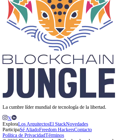
La cumbre líder mundial de tecnología de la libertad.
𝕏
Explora
Los Arquitectos
El Stack
Novedades
Participa
Sé Aliado
Freedom Hackers
Contacto
Política de Privacidad
Términos