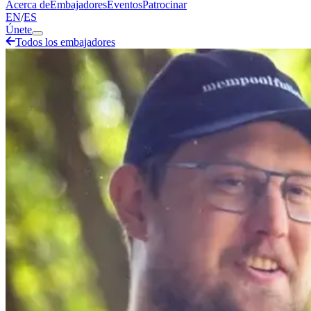
Acerca de
Embajadores
Eventos
Patrocinar
EN
/
ES
Únete
Todos los embajadores