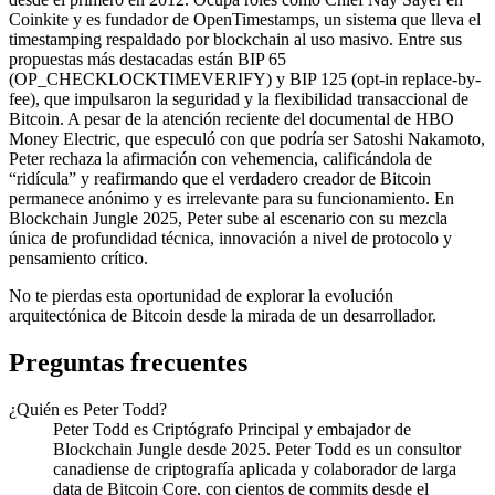
Coinkite y es fundador de OpenTimestamps, un sistema que lleva el
timestamping respaldado por blockchain al uso masivo. Entre sus
propuestas más destacadas están BIP 65
(OP_CHECKLOCKTIMEVERIFY) y BIP 125 (opt-in replace-by-
fee), que impulsaron la seguridad y la flexibilidad transaccional de
Bitcoin. A pesar de la atención reciente del documental de HBO
Money Electric, que especuló con que podría ser Satoshi Nakamoto,
Peter rechaza la afirmación con vehemencia, calificándola de
“ridícula” y reafirmando que el verdadero creador de Bitcoin
permanece anónimo y es irrelevante para su funcionamiento. En
Blockchain Jungle 2025, Peter sube al escenario con su mezcla
única de profundidad técnica, innovación a nivel de protocolo y
pensamiento crítico.
No te pierdas esta oportunidad de explorar la evolución
arquitectónica de Bitcoin desde la mirada de un desarrollador.
Preguntas frecuentes
¿Quién es Peter Todd?
Peter Todd es Criptógrafo Principal y embajador de
Blockchain Jungle desde 2025. Peter Todd es un consultor
canadiense de criptografía aplicada y colaborador de larga
data de Bitcoin Core, con cientos de commits desde el