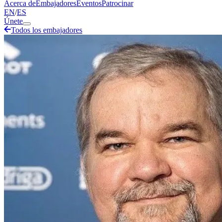
Acerca de
Embajadores
Eventos
Patrocinar
EN
/
ES
Únete
Todos los embajadores