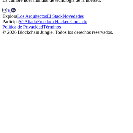
La cumbre líder mundial de tecnología de la libertad.
𝕏
Explora
Los Arquitectos
El Stack
Novedades
Participa
Sé Aliado
Freedom Hackers
Contacto
Política de Privacidad
Términos
© 2026 Blockchain Jungle. Todos los derechos reservados.