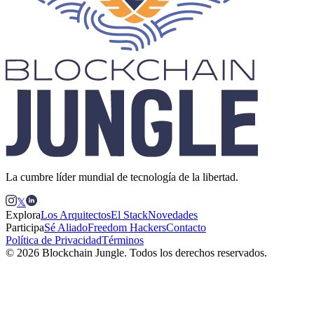
La cumbre líder mundial de tecnología de la libertad.
𝕏
Explora
Los Arquitectos
El Stack
Novedades
Participa
Sé Aliado
Freedom Hackers
Contacto
Política de Privacidad
Términos
© 2026 Blockchain Jungle. Todos los derechos reservados.