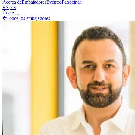
Acerca de
Embajadores
Eventos
Patrocinar
EN
/
ES
Únete
Todos los embajadores