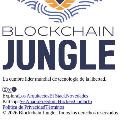
La cumbre líder mundial de tecnología de la libertad.
𝕏
Explora
Los Arquitectos
El Stack
Novedades
Participa
Sé Aliado
Freedom Hackers
Contacto
Política de Privacidad
Términos
© 2026 Blockchain Jungle. Todos los derechos reservados.