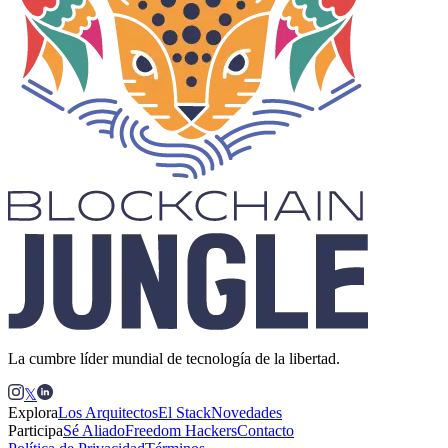
La cumbre líder mundial de tecnología de la libertad.
𝕏
Explora
Los Arquitectos
El Stack
Novedades
Participa
Sé Aliado
Freedom Hackers
Contacto