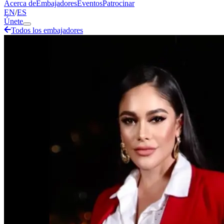
Acerca de
Embajadores
Eventos
Patrocinar
EN
/
ES
Únete
Todos los embajadores