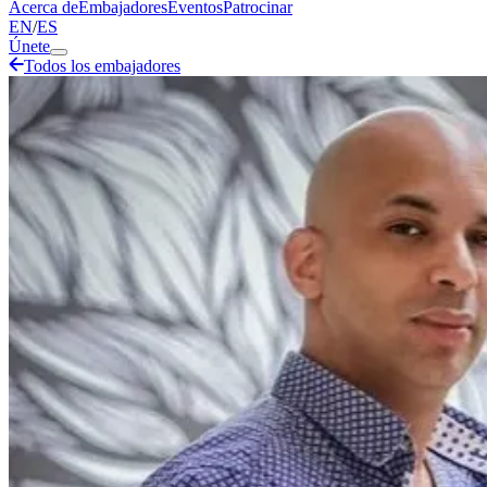
Acerca de
Embajadores
Eventos
Patrocinar
EN
/
ES
Únete
Todos los embajadores