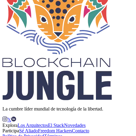
La cumbre líder mundial de tecnología de la libertad.
𝕏
Explora
Los Arquitectos
El Stack
Novedades
Participa
Sé Aliado
Freedom Hackers
Contacto