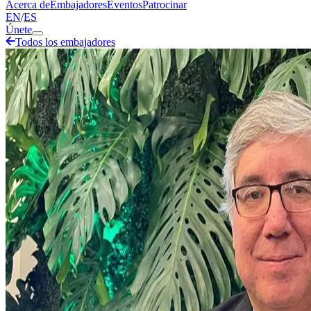
Acerca de
Embajadores
Eventos
Patrocinar
EN
/
ES
Únete
Todos los embajadores