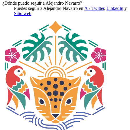
¿Dónde puedo seguir a Alejandro Navarro?
Puedes seguir a Alejandro Navarro en
X / Twitter
,
LinkedIn
y
Sitio web
.