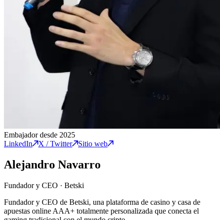
Embajador desde 2025
LinkedIn
X / Twitter
Sitio web
Alejandro Navarro
Fundador y CEO
·
Betski
Fundador y CEO de Betski, una plataforma de casino y casa de
apuestas online AAA+ totalmente personalizada que conecta el
gaming tradicional con el mundo cripto.