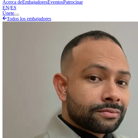
Acerca de
Embajadores
Eventos
Patrocinar
EN
/
ES
Únete
Todos los embajadores