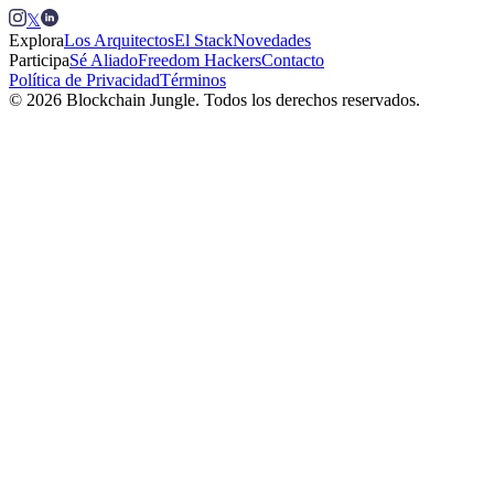
𝕏
Explora
Los Arquitectos
El Stack
Novedades
Participa
Sé Aliado
Freedom Hackers
Contacto
Política de Privacidad
Términos
© 2026 Blockchain Jungle. Todos los derechos reservados.