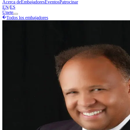
Acerca de
Embajadores
Eventos
Patrocinar
EN
/
ES
Únete
Todos los embajadores