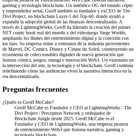
gaming y tecnología blockchain. Un auténtico OG del mundo cripto
y emprendedor serial, Geoff también es fundador y exCEO de The
Divi Project, un blockchain Layer-1 del Top-60, donde ayudó a
expandir la adopción global de las finanzas descentralizadas. A
través de LightningWorks, Geoff ha liderado la creación del primer
NFT comic book real del mundo y del videojuego Siege Worlds,
ampliando los límites del entretenimiento digital y la conexión con
los fans. Su empresa reúne a veteranos de la industria provenientes
de Marvel, DC Comics, Disney y Cirque du Soleil, construyendo un
ecosistema de coleccionables digitales de nueva generación que
fusiona cómics, juegos, manga e innovación Web3. Un visionario en
la intersección del arte, la tecnología y el blockchain, Geoff continúa
redefiniendo cómo las audiencias viven la narrativa interactiva en la
era descentralizada.
Preguntas frecuentes
¿Quién es Geoff McCabe?
Geoff McCabe es Fundador y CEO at LightningWorks / The
Divi Project / Perceptron Network y embajador de
Blockchain Jungle desde 2025. Geoff McCabe es el
Fundador y CEO de LightningWorks, una empresa pionera
de entretenimiento Web3 que fusiona narrativa, gaming y
tecnología blockchain.