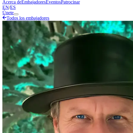
Acerca de
Embajadores
Eventos
Patrocinar
EN
/
ES
Únete
Todos los embajadores