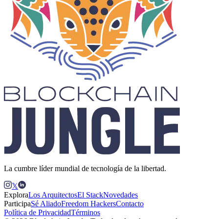
La cumbre líder mundial de tecnología de la libertad.
𝕏
Explora
Los Arquitectos
El Stack
Novedades
Participa
Sé Aliado
Freedom Hackers
Contacto
Política de Privacidad
Términos