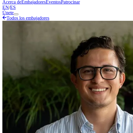
Acerca de
Embajadores
Eventos
Patrocinar
EN
/
ES
Únete
Todos los embajadores